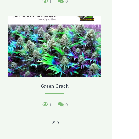
1
0
Green Crack
1
0
LSD