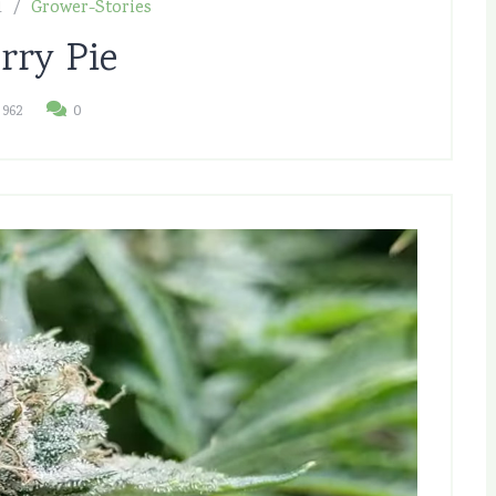
1
Grower-Stories
rry Pie
962
0