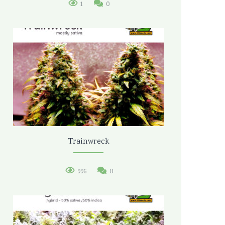
1
0
Trainwreck
996
0