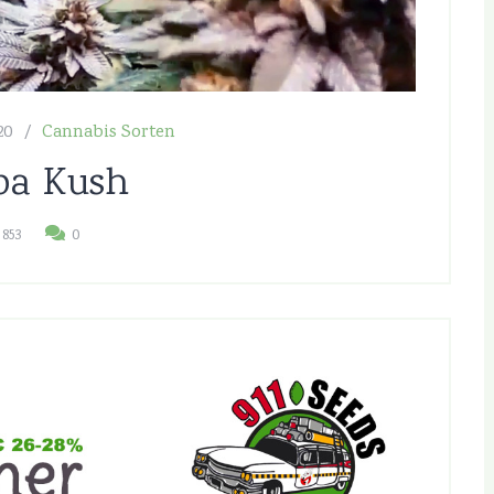
20
Cannabis Sorten
ba Kush
853
0