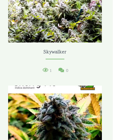
Skywalker
1
0