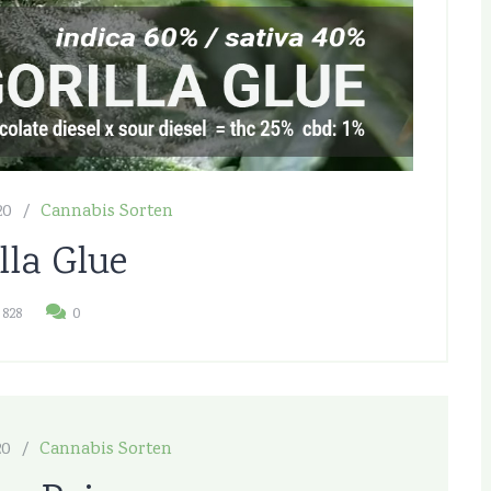
20
Cannabis Sorten
lla Glue
828
0
20
Cannabis Sorten