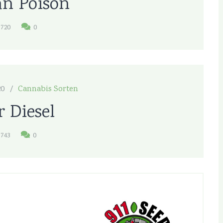
n Poison
720
0
20
Cannabis Sorten
r Diesel
743
0