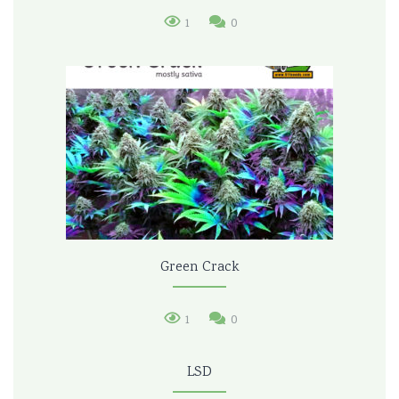
1
0
Green Crack
1
0
LSD