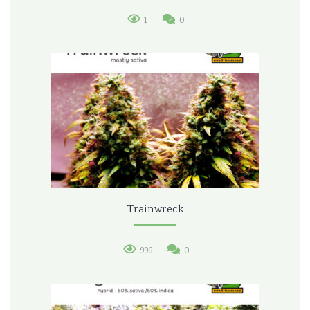
1
0
Trainwreck
996
0